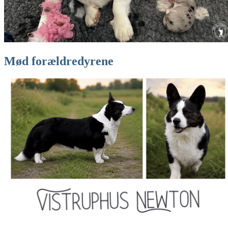
Mød forældredyrene