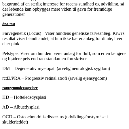
baggrund af en særlig interesse for racens sundhed og udvikling, så
der løbende kan opbygges mere viden til gavn for fremtidige
generationer.
dna-test
Farvegenetik (Locus) - Viser hundens genetiske farveanlæg. Kiwi's
resultat viser blandt andet, at hun ikke bærer anlæg for dilute, liver
eller pink.
Pelstype- Viser om hunden bærer anlæg for fluff, som er en længere
og blødere pels end racestandarden foreskriver.
DM – Degenerativ myelopati (arvelig neurologisk sygdom)
rcd3/PRA – Progressiv retinal atrofi (arvelig øjensygdom)
røntgenundersøgelser
HD – Hofteledsdysplasi
AD – Albuedysplasi
OCD – Osteochondritis dissecans (udviklingsforstyrrelse i
skulderleddet)