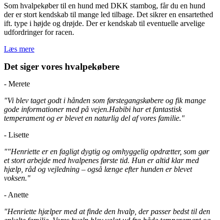
Som hvalpekøber til en hund med DKK stambog, får du en hund
der er stort kendskab til mange led tilbage. Det sikrer en ensartethed
ift. type i højde og drøjde. Der er kendskab til eventuelle arvelige
udfordringer for racen.
Læs mere
Det siger vores hvalpekøbere
- Merete
"Vi blev taget godt i hånden som førstegangskøbere og fik mange
gode informationer med på vejen.Habibi har et fantastisk
temperament og er blevet en naturlig del af vores familie."
- Lisette
""Henriette er en fagligt dygtig og omhyggelig opdrætter, som gør
et stort arbejde med hvalpenes første tid. Hun er altid klar med
hjælp, råd og vejledning – også længe efter hunden er blevet
voksen."
- Anette
"Henriette hjælper med at finde den hvalp, der passer bedst til den