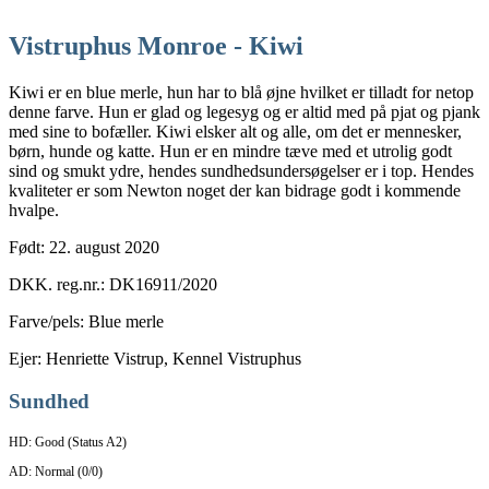
Vistruphus Monroe - Kiwi
Kiwi er en blue merle, hun har to blå øjne hvilket er tilladt for netop
denne farve. Hun er glad og legesyg og er altid med på pjat og pjank
med sine to bofæller. Kiwi elsker alt og alle, om det er mennesker,
børn, hunde og katte. Hun er en mindre tæve med et utrolig godt
sind og smukt ydre, hendes sundhedsundersøgelser er i top. Hendes
kvaliteter er som Newton noget der kan bidrage godt i kommende
hvalpe.
Født: 22. august 2020
DKK. reg.nr.: DK16911/2020
Farve/pels: Blue merle
Ejer: Henriette Vistrup, Kennel Vistruphus
Sundhed
HD: Good (Status A2)
AD: Normal (0/0)