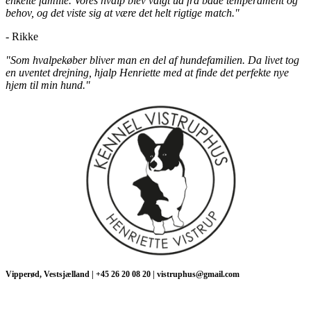
enkelte familie. Vores hvalp blev valgt ud fra både temperament og
behov, og det viste sig at være det helt rigtige match."
- Rikke
"Som hvalpekøber bliver man en del af hundefamilien. Da livet tog
en uventet drejning, hjalp Henriette med at finde det perfekte nye
hjem til min hund."
Vipperød, Vestsjælland | +45 26 20 08 20 | vistruphus@gmail.com