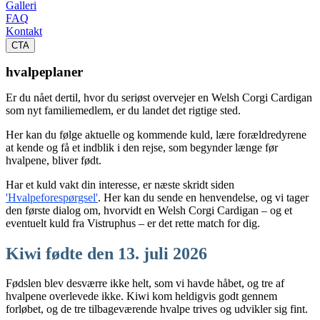
Galleri
FAQ
Kontakt
CTA
hvalpeplaner
Er du nået dertil, hvor du seriøst overvejer en Welsh Corgi Cardigan
som nyt familiemedlem, er du landet det rigtige sted.
Her kan du følge aktuelle og kommende kuld, lære forældredyrene
at kende og få et indblik i den rejse, som begynder længe før
hvalpene, bliver født.
Har et kuld vakt din interesse, er næste skridt siden
'Hvalpeforespørgsel'
. Her kan du sende en henvendelse, og vi tager
den første dialog om, hvorvidt en Welsh Corgi Cardigan – og et
eventuelt kuld fra Vistruphus – er det rette match for dig.
Kiwi fødte den 13. juli 2026
Fødslen blev desværre ikke helt, som vi havde håbet, og tre af
hvalpene overlevede ikke. Kiwi kom heldigvis godt gennem
forløbet, og de tre tilbageværende hvalpe trives og udvikler sig fint.