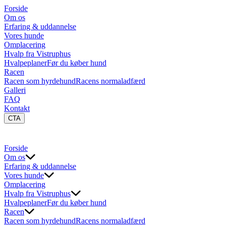
Forside
Om os
Erfaring & uddannelse
Vores hunde
Omplacering
Hvalp fra Vistruphus
Hvalpeplaner
Før du køber hund
Racen
Racen som hyrdehund
Racens normaladfærd
Galleri
FAQ
Kontakt
CTA
Forside
Om os
Erfaring & uddannelse
Vores hunde
Omplacering
Hvalp fra Vistruphus
Hvalpeplaner
Før du køber hund
Racen
Racen som hyrdehund
Racens normaladfærd