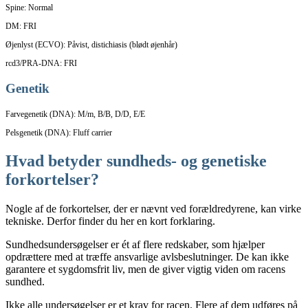
Spine: Normal
DM: FRI
Øjenlyst (ECVO): Påvist, distichiasis (blødt øjenhår)
rcd3/PRA-DNA: FRI
Genetik
Farvegenetik (DNA): M/m, B/B, D/D, E/E
Pelsgenetik (DNA): Fluff carrier
Hvad betyder sundheds- og genetiske
forkortelser?
Nogle af de forkortelser, der er nævnt ved forældredyrene, kan virke
tekniske. Derfor finder du her en kort forklaring.
Sundhedsundersøgelser er ét af flere redskaber, som hjælper
opdrættere med at træffe ansvarlige avlsbeslutninger. De kan ikke
garantere et sygdomsfrit liv, men de giver vigtig viden om racens
sundhed.
Ikke alle undersøgelser er et krav for racen. Flere af dem udføres på