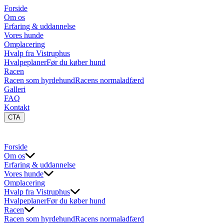
Forside
Om os
Erfaring & uddannelse
Vores hunde
Omplacering
Hvalp fra Vistruphus
Hvalpeplaner
Før du køber hund
Racen
Racen som hyrdehund
Racens normaladfærd
Galleri
FAQ
Kontakt
CTA
Forside
Om os
Erfaring & uddannelse
Vores hunde
Omplacering
Hvalp fra Vistruphus
Hvalpeplaner
Før du køber hund
Racen
Racen som hyrdehund
Racens normaladfærd