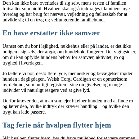
Den kan ikke bare overlades til sig selv, mens resten af familien
fortsætter som hidtil. Hvalpen skal også inddrages i familiens nye
hverdag og har brug for nærvær, vejledning og fællesskab for at
udvikle sig til en tryg og velfungerende familiehund.
En have erstatter ikke samvær
Uanset om du bor i lejlighed, rækkehus eller på landet, er det ikke
boligen i sig selv, der afgør, om hundehold fungerer. Det vigtigste er,
om du kan opfylde hundens behov for samvær, aktivitet, ro og
tryghed i hverdagen.
Jo tættere vi bor, desto flere lyde, mennesker og bevægelser møder
hunden i dagligdagen. Welsh Corgi Cardigan er en opmærksom
hyrdehund, som hurtigt registrerer sine omgivelser, og mange
individer vil naturligt reagere ved at give lyd.
Derfor kræver det, at man som ejer hjælper hunden med at finde ro
og lærer den, hvilke indtryk der kræver handling – og hvilke den
trygt kan lade passere.
Tag ferie når hvalpen flytter hjem
Når hvalpen flytter hjem, bør du have mulighed for at være sammen