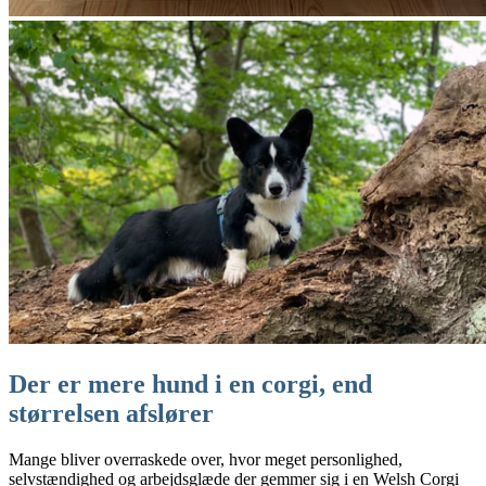
Der er mere hund i en corgi, end
størrelsen afslører
Mange bliver overraskede over, hvor meget personlighed,
selvstændighed og arbejdsglæde der gemmer sig i en Welsh Corgi