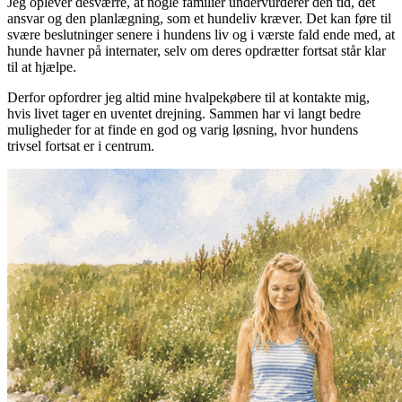
Jeg oplever desværre, at nogle familier undervurderer den tid, det
ansvar og den planlægning, som et hundeliv kræver. Det kan føre til
svære beslutninger senere i hundens liv og i værste fald ende med, at
hunde havner på internater, selv om deres opdrætter fortsat står klar
til at hjælpe.
Derfor opfordrer jeg altid mine hvalpekøbere til at kontakte mig,
hvis livet tager en uventet drejning. Sammen har vi langt bedre
muligheder for at finde en god og varig løsning, hvor hundens
trivsel fortsat er i centrum.