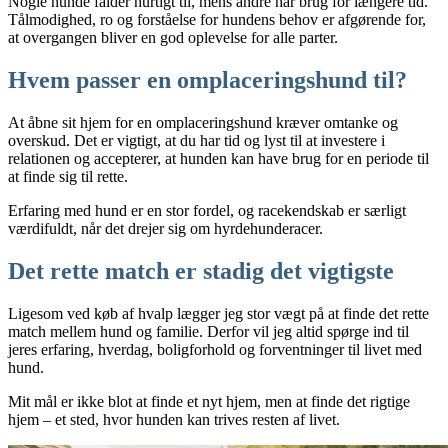
Nogle hunde falder hurtigt til, mens andre har brug for længere tid.
Tålmodighed, ro og forståelse for hundens behov er afgørende for,
at overgangen bliver en god oplevelse for alle parter.
Hvem passer en omplaceringshund til?
At åbne sit hjem for en omplaceringshund kræver omtanke og
overskud. Det er vigtigt, at du har tid og lyst til at investere i
relationen og accepterer, at hunden kan have brug for en periode til
at finde sig til rette.
Erfaring med hund er en stor fordel, og racekendskab er særligt
værdifuldt, når det drejer sig om hyrdehunderacer.
Det rette match er stadig det vigtigste
Ligesom ved køb af hvalp lægger jeg stor vægt på at finde det rette
match mellem hund og familie. Derfor vil jeg altid spørge ind til
jeres erfaring, hverdag, boligforhold og forventninger til livet med
hund.
Mit mål er ikke blot at finde et nyt hjem, men at finde det rigtige
hjem – et sted, hvor hunden kan trives resten af livet.