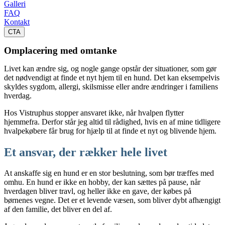
Galleri
FAQ
Kontakt
CTA
Omplacering med omtanke
Livet kan ændre sig, og nogle gange opstår der situationer, som gør
det nødvendigt at finde et nyt hjem til en hund. Det kan eksempelvis
skyldes sygdom, allergi, skilsmisse eller andre ændringer i familiens
hverdag.
Hos Vistruphus stopper ansvaret ikke, når hvalpen flytter
hjemmefra. Derfor står jeg altid til rådighed, hvis en af mine tidligere
hvalpekøbere får brug for hjælp til at finde et nyt og blivende hjem.
Et ansvar, der rækker hele livet
At anskaffe sig en hund er en stor beslutning, som bør træffes med
omhu. En hund er ikke en hobby, der kan sættes på pause, når
hverdagen bliver travl, og heller ikke en gave, der købes på
børnenes vegne. Det er et levende væsen, som bliver dybt afhængigt
af den familie, det bliver en del af.