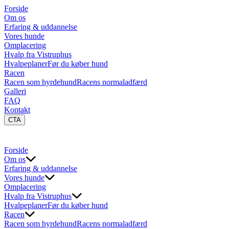
Forside
Om os
Erfaring & uddannelse
Vores hunde
Omplacering
Hvalp fra Vistruphus
Hvalpeplaner
Før du køber hund
Racen
Racen som hyrdehund
Racens normaladfærd
Galleri
FAQ
Kontakt
CTA
Forside
Om os
Erfaring & uddannelse
Vores hunde
Omplacering
Hvalp fra Vistruphus
Hvalpeplaner
Før du køber hund
Racen
Racen som hyrdehund
Racens normaladfærd