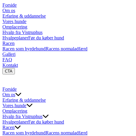
Forside
Om os
Erfaring & uddannelse
Vores hunde
Omplacering
Hvalp fra Vistruphus
Hvalpeplaner
Før du køber hund
Racen
Racen som hyrdehund
Racens normaladfærd
Galleri
FAQ
Kontakt
CTA
Forside
Om os
Erfaring & uddannelse
Vores hunde
Omplacering
Hvalp fra Vistruphus
Hvalpeplaner
Før du køber hund
Racen
Racen som hyrdehund
Racens normaladfærd