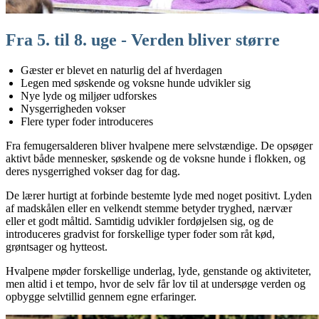
Fra 5. til 8. uge - Verden bliver større
Gæster er blevet en naturlig del af hverdagen
Legen med søskende og voksne hunde udvikler sig
Nye lyde og miljøer udforskes
Nysgerrigheden vokser
Flere typer foder introduceres
Fra femugersalderen bliver hvalpene mere selvstændige. De opsøger
aktivt både mennesker, søskende og de voksne hunde i flokken, og
deres nysgerrighed vokser dag for dag.
De lærer hurtigt at forbinde bestemte lyde med noget positivt. Lyden
af madskålen eller en velkendt stemme betyder tryghed, nærvær
eller et godt måltid. Samtidig udvikler fordøjelsen sig, og de
introduceres gradvist for forskellige typer foder som råt kød,
grøntsager og hytteost.
Hvalpene møder forskellige underlag, lyde, genstande og aktiviteter,
men altid i et tempo, hvor de selv får lov til at undersøge verden og
opbygge selvtillid gennem egne erfaringer.