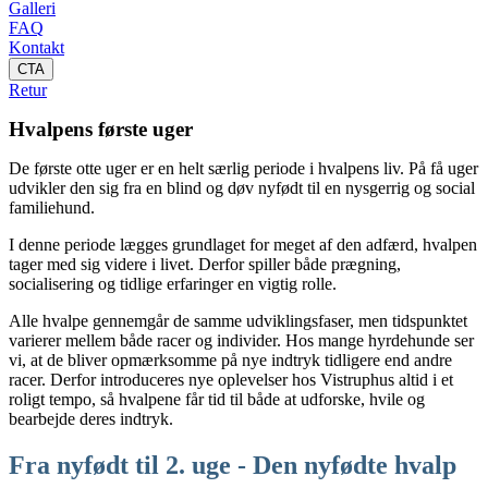
Galleri
FAQ
Kontakt
CTA
Retur
Hvalpens første uger
De første otte uger er en helt særlig periode i hvalpens liv. På få uger
udvikler den sig fra en blind og døv nyfødt til en nysgerrig og social
familiehund.
I denne periode lægges grundlaget for meget af den adfærd, hvalpen
tager med sig videre i livet. Derfor spiller både prægning,
socialisering og tidlige erfaringer en vigtig rolle.
Alle hvalpe gennemgår de samme udviklingsfaser, men tidspunktet
varierer mellem både racer og individer. Hos mange hyrdehunde ser
vi, at de bliver opmærksomme på nye indtryk tidligere end andre
racer. Derfor introduceres nye oplevelser hos Vistruphus altid i et
roligt tempo, så hvalpene får tid til både at udforske, hvile og
bearbejde deres indtryk.
Fra nyfødt til 2. uge - Den nyfødte hvalp