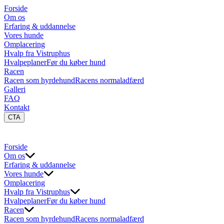
Forside
Om os
Erfaring & uddannelse
Vores hunde
Omplacering
Hvalp fra Vistruphus
Hvalpeplaner
Før du køber hund
Racen
Racen som hyrdehund
Racens normaladfærd
Galleri
FAQ
Kontakt
CTA
Forside
Om os
Erfaring & uddannelse
Vores hunde
Omplacering
Hvalp fra Vistruphus
Hvalpeplaner
Før du køber hund
Racen
Racen som hyrdehund
Racens normaladfærd